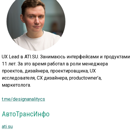
UX Lead в ATI.SU. Занимаюсь интерфейсами и продуктами
11 лет. За это время работал в роли менеджера
проектов, дизайнера, проектировщика, UX
исследователя, CX дизайнера, productowner’а,
маркетолога.
t.me/designanalitycs
АвтоТрансИнфо
ati.su