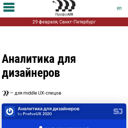
en
29 февраля, Санкт-Петербург
Программа
Регистрация
Доклады и мастер-классы
Аналитика для
Партнерам
дизайнеров
О конференции
Докладчикам
Контакты
— для middle UX-спецов
Предыдущие конференции:
2019
2018
2017
2016
2015
2014
2013
2012