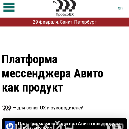
en
29 февраля, Санкт-Петербург
Программа
Регистрация
Доклады и мастер-классы
Платформа
Партнерам
мессенджера Авито
О конференции
Докладчикам
как продукт
Контакты
Предыдущие конференции:
— для senior UX и руководителей
2019
2018
2017
2016
2015
2014
2013
2012